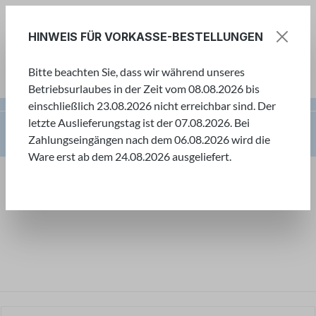
Zum Hauptinhalt springen
HINWEIS FÜR VORKASSE-BESTELLUNGEN
Bitte beachten Sie, dass wir während unseres
Ware
Betriebsurlaubes in der Zeit vom 08.08.2026 bis
einschließlich 23.08.2026 nicht erreichbar sind. Der
letzte Auslieferungstag ist der 07.08.2026. Bei
Kreative Bastelwelt
Bänder, Kordeln & Tüll
Zahlungseingängen nach dem 06.08.2026 wird die
Chiffonbänder
Chiffonbänder 10 mm breit
Ware erst ab dem 24.08.2026 ausgeliefert.
Kreative Bastelwelt
Willkommen in unserer kreativen Bastelwelt! Hier
finden Sie eine große Auswahl an Bastelartikeln,
um Ihrer Kreativität freien Lauf zu lassen.