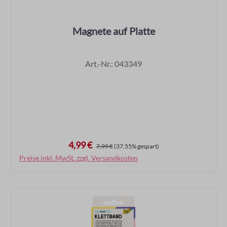
Magnete auf Platte
Art.-Nr.: 043349
4,99 €
Verkaufspreis:
Regulärer Preis:
7,99 €
(37.55% gespart)
Preise inkl. MwSt. zzgl. Versandkosten
In den Warenkorb