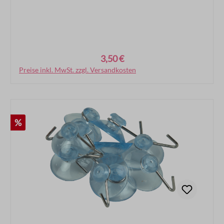
3,50 €
Regulärer Preis:
Preise inkl. MwSt. zzgl. Versandkosten
In den Warenkorb
Rabatt
%