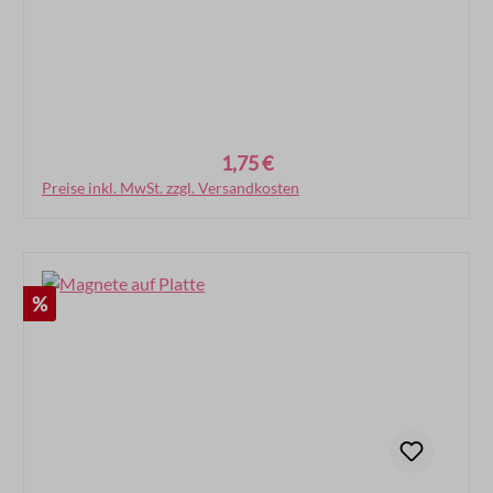
1,75 €
Regulärer Preis:
Preise inkl. MwSt. zzgl. Versandkosten
In den Warenkorb
Rabatt
%