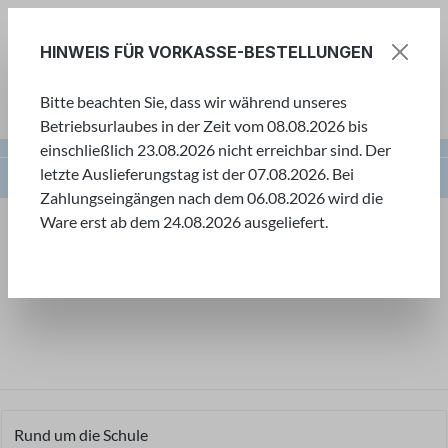
Zum Hauptinhalt springen
HINWEIS FÜR VORKASSE-BESTELLUNGEN
Bitte beachten Sie, dass wir während unseres
Ware
Betriebsurlaubes in der Zeit vom 08.08.2026 bis
einschließlich 23.08.2026 nicht erreichbar sind. Der
letzte Auslieferungstag ist der 07.08.2026. Bei
Kreative Bastelwelt
Standard
Sonstiges
Zahlungseingängen nach dem 06.08.2026 wird die
Ware erst ab dem 24.08.2026 ausgeliefert.
Kreative Bastelwelt
Willkommen in unserer kreativen Bastelwelt! Hier
finden Sie eine große Auswahl an Bastelartikeln,
um Ihrer Kreativität freien Lauf zu lassen.
Rund um die Schule