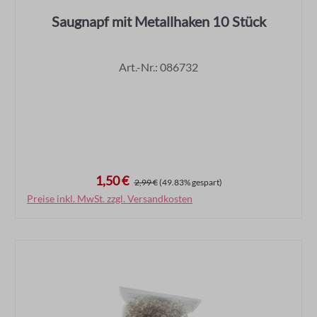
Saugnapf mit Metallhaken 10 Stück
Art.-Nr.: 086732
1,50 €
Verkaufspreis:
Regulärer Preis:
2,99 €
(49.83% gespart)
Preise inkl. MwSt. zzgl. Versandkosten
In den Warenkorb