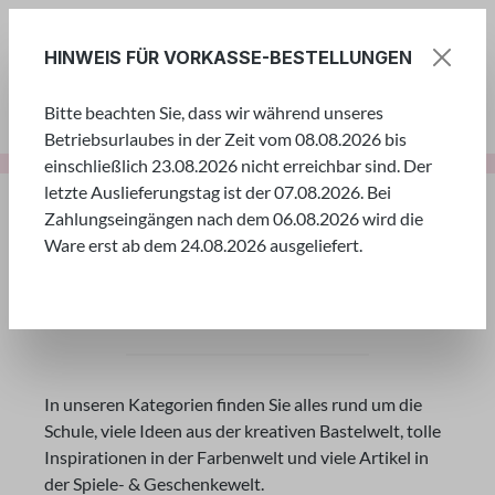
Zum Hauptinhalt springen
HINWEIS FÜR VORKASSE-BESTELLUNGEN
Bitte beachten Sie, dass wir während unseres
Ware
Betriebsurlaubes in der Zeit vom 08.08.2026 bis
einschließlich 23.08.2026 nicht erreichbar sind. Der
letzte Auslieferungstag ist der 07.08.2026. Bei
Bildergalerie überspringen
Zahlungseingängen nach dem 06.08.2026 wird die
Ware erst ab dem 24.08.2026 ausgeliefert.
Tauchen Sie ein in eine Welt
voller kreativer Ideen!
In unseren Kategorien finden Sie alles rund um die
Schule, viele Ideen aus der kreativen Bastelwelt, tolle
Inspirationen in der Farbenwelt und viele Artikel in
der Spiele- & Geschenkewelt.