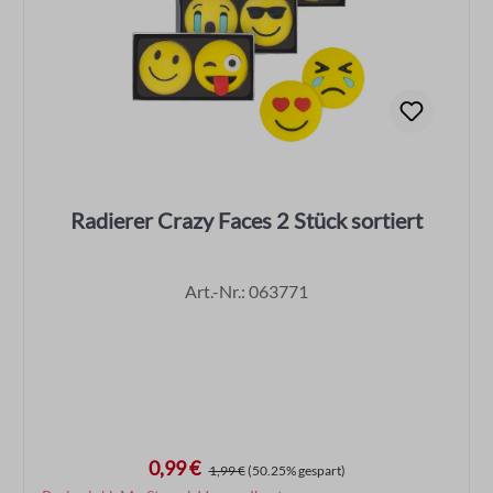
Radierer Crazy Faces 2 Stück sortiert
Art.-Nr.: 063771
0,99 €
Verkaufspreis:
Regulärer Preis:
1,99 €
(50.25% gespart)