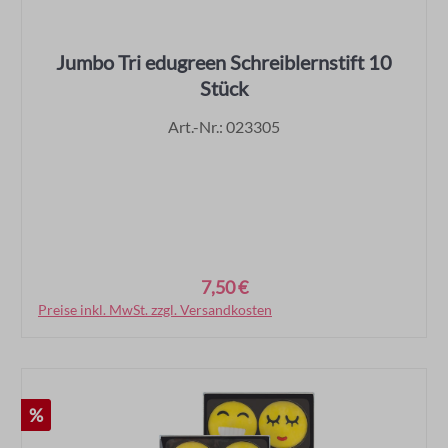
Jumbo Tri edugreen Schreiblernstift 10
Stück
Art.-Nr.: 023305
7,50 €
Regulärer Preis:
Preise inkl. MwSt. zzgl. Versandkosten
In den Warenkorb
Rabatt
%