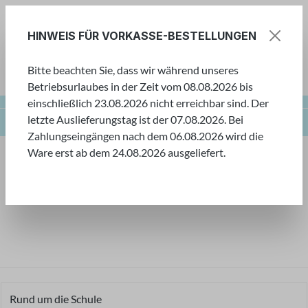
Zum Hauptinhalt springen
HINWEIS FÜR VORKASSE-BESTELLUNGEN
Bitte beachten Sie, dass wir während unseres
Ware
Betriebsurlaubes in der Zeit vom 08.08.2026 bis
einschließlich 23.08.2026 nicht erreichbar sind. Der
letzte Auslieferungstag ist der 07.08.2026. Bei
Farbenwelt
Buntstifte
Radierer & Bleistifte
Zahlungseingängen nach dem 06.08.2026 wird die
Ware erst ab dem 24.08.2026 ausgeliefert.
Farbenwelt
Tauchen Sie ein in unsere Welt der Farben! Hier
finden Sie eine große Auswahl an verschiedensten
Farben für kleine und große Künstler.
Rund um die Schule