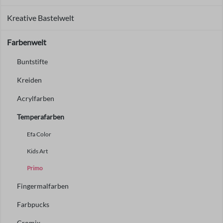
Kreative Bastelwelt
Farbenwelt
Buntstifte
Kreiden
Acrylfarben
Temperafarben
Efa Color
Kids Art
Primo
Fingermalfarben
Farbpucks
Cromix