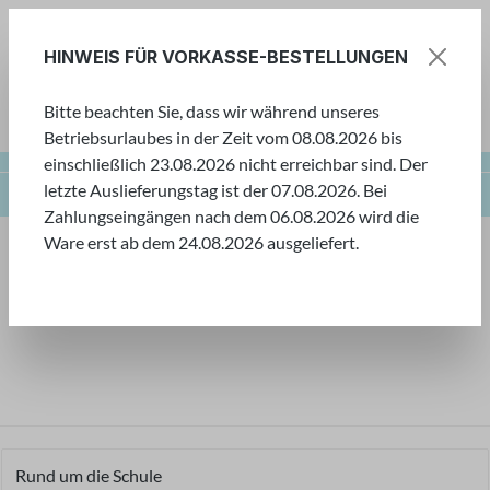
Zum Hauptinhalt springen
HINWEIS FÜR VORKASSE-BESTELLUNGEN
Bitte beachten Sie, dass wir während unseres
Ware
Betriebsurlaubes in der Zeit vom 08.08.2026 bis
einschließlich 23.08.2026 nicht erreichbar sind. Der
letzte Auslieferungstag ist der 07.08.2026. Bei
Farbenwelt
Temperafarben
Primo
Zahlungseingängen nach dem 06.08.2026 wird die
Ware erst ab dem 24.08.2026 ausgeliefert.
Farbenwelt
Tauchen Sie ein in unsere Welt der Farben! Hier
finden Sie eine große Auswahl an verschiedensten
Farben für kleine und große Künstler.
Rund um die Schule