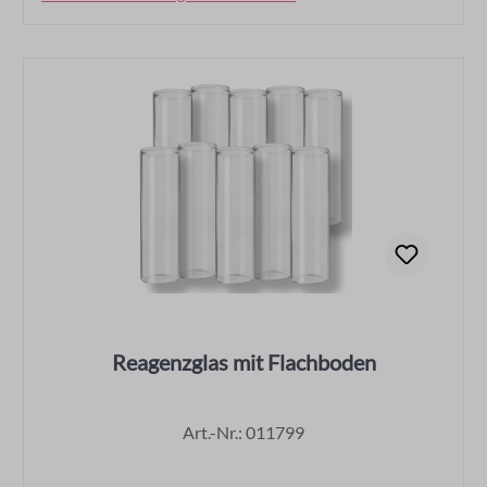
Reagenzglas mit Flachboden
Art.-Nr.: 011799