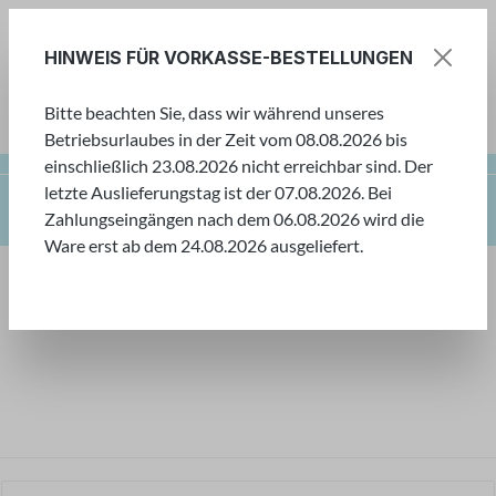
Zum Hauptinhalt springen
HINWEIS FÜR VORKASSE-BESTELLUNGEN
Bitte beachten Sie, dass wir während unseres
Ware
Betriebsurlaubes in der Zeit vom 08.08.2026 bis
einschließlich 23.08.2026 nicht erreichbar sind. Der
letzte Auslieferungstag ist der 07.08.2026. Bei
Farbenwelt
Kreative Techniken
Zahlungseingängen nach dem 06.08.2026 wird die
Glas & Porzellan bemalen
Ware erst ab dem 24.08.2026 ausgeliefert.
Farbenwelt
Tauchen Sie ein in unsere Welt der Farben! Hier
finden Sie eine große Auswahl an verschiedensten
Farben für kleine und große Künstler.