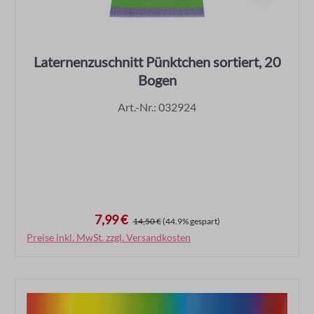
Laternenzuschnitt Pünktchen sortiert, 20
Bogen
Art.-Nr.: 032924
7,99 €
Verkaufspreis:
Regulärer Preis:
14,50 €
(44.9% gespart)
Preise inkl. MwSt. zzgl. Versandkosten
In den Warenkorb