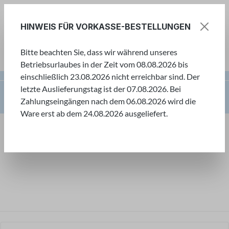
Zum Hauptinhalt springen
HINWEIS FÜR VORKASSE-BESTELLUNGEN
Bitte beachten Sie, dass wir während unseres
Ware
Betriebsurlaubes in der Zeit vom 08.08.2026 bis
einschließlich 23.08.2026 nicht erreichbar sind. Der
letzte Auslieferungstag ist der 07.08.2026. Bei
Kreative Bastelwelt
Laternenzubehör
Zahlungseingängen nach dem 06.08.2026 wird die
Transparentpapier-Zuschnitte
Ware erst ab dem 24.08.2026 ausgeliefert.
Kreative Bastelwelt
Willkommen in unserer kreativen Bastelwelt! Hier
finden Sie eine große Auswahl an Bastelartikeln,
um Ihrer Kreativität freien Lauf zu lassen.