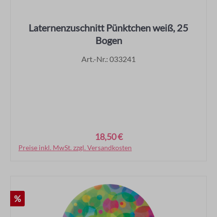
Laternenzuschnitt Pünktchen weiß, 25
Bogen
Art.-Nr.: 033241
18,50 €
Regulärer Preis:
Preise inkl. MwSt. zzgl. Versandkosten
In den Warenkorb
Rabatt
%