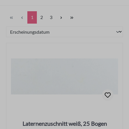
Seite
Seite
Seite
1
2
3
Laternenzuschnitt weiß, 25 Bogen