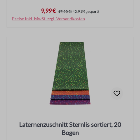
9,99 €
Verkaufspreis:
Regulärer Preis:
17,50 €
(42.91% gespart)
Preise inkl. MwSt. zzgl. Versandkosten
In den Warenkorb
Laternenzuschnitt Sternlis sortiert, 20
Bogen