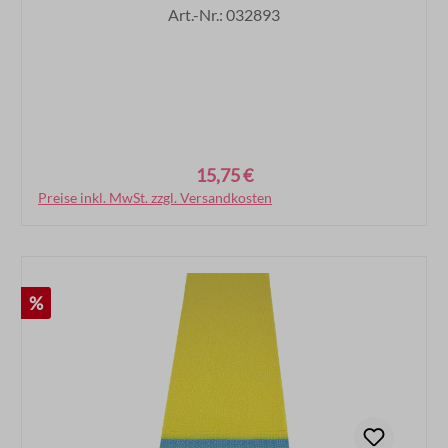
Art.-Nr.: 032893
15,75 €
Regulärer Preis:
Preise inkl. MwSt. zzgl. Versandkosten
In den Warenkorb
Rabatt
%