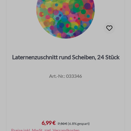
Laternenzuschnitt rund Scheiben, 24 Stück
Art.-Nr.: 033346
6,99 €
Verkaufspreis:
Regulärer Preis:
7,50 €
(6.8% gespart)
Preise inkl. MwSt. zzgl. Versandkosten
In den Warenkorb