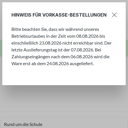
Zum Hauptinhalt springen
HINWEIS FÜR VORKASSE-BESTELLUNGEN
Bitte beachten Sie, dass wir während unseres
Ware
Betriebsurlaubes in der Zeit vom 08.08.2026 bis
einschließlich 23.08.2026 nicht erreichbar sind. Der
letzte Auslieferungstag ist der 07.08.2026. Bei
Spiele & Geschenkewelt
Partyspaß
Zahlungseingängen nach dem 06.08.2026 wird die
Ware erst ab dem 24.08.2026 ausgeliefert.
Spiel & Geschenkewelt
Willkommen in der Welt der Spiele und Geschenke.
Entdecken Sie unser breites Sortiment für Innen &
Außen.
Rund um die Schule