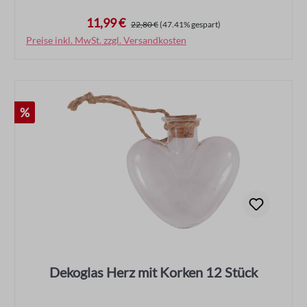
11,99 €
Verkaufspreis:
Regulärer Preis:
22,80 €
(47.41% gespart)
Preise inkl. MwSt. zzgl. Versandkosten
In den Warenkorb
Rabatt
%
Dekoglas Herz mit Korken 12 Stück