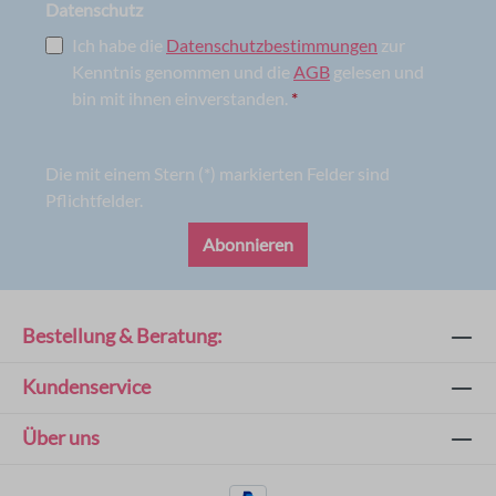
Datenschutz
Ich habe die
Datenschutzbestimmungen
zur
Kenntnis genommen und die
AGB
gelesen und
bin mit ihnen einverstanden.
*
Die mit einem Stern (*) markierten Felder sind
Pflichtfelder.
Abonnieren
Bestellung & Beratung:
Kundenservice
Über uns