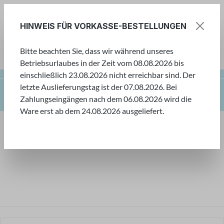
Zum Hauptinhalt springen
HINWEIS FÜR VORKASSE-BESTELLUNGEN
Bitte beachten Sie, dass wir während unseres
Ware
Betriebsurlaubes in der Zeit vom 08.08.2026 bis
einschließlich 23.08.2026 nicht erreichbar sind. Der
letzte Auslieferungstag ist der 07.08.2026. Bei
Farbenwelt
Kreative Techniken
Seifen & Badesalz
Zahlungseingängen nach dem 06.08.2026 wird die
Zubehör
Ware erst ab dem 24.08.2026 ausgeliefert.
Farbenwelt
Tauchen Sie ein in unsere Welt der Farben! Hier
finden Sie eine große Auswahl an verschiedensten
Farben für kleine und große Künstler.