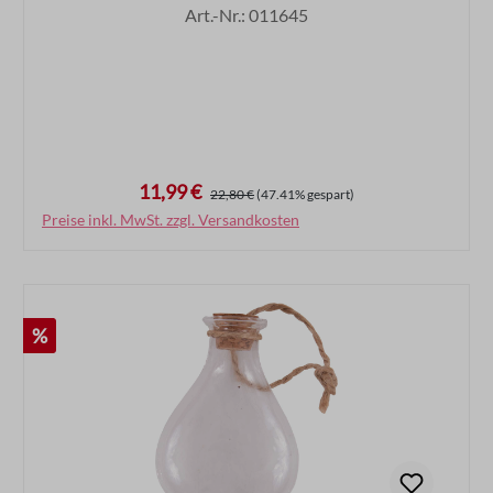
Art.-Nr.: 011645
11,99 €
Verkaufspreis:
Regulärer Preis:
22,80 €
(47.41% gespart)
Preise inkl. MwSt. zzgl. Versandkosten
In den Warenkorb
Rabatt
%