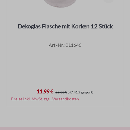
Dekoglas Flasche mit Korken 12 Stück
Art.-Nr.: 011646
11,99 €
Verkaufspreis:
Regulärer Preis:
22,80 €
(47.41% gespart)
Preise inkl. MwSt. zzgl. Versandkosten
In den Warenkorb