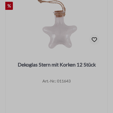
Rabatt
%
Dekoglas Stern mit Korken 12 Stück
Art.-Nr.: 011643