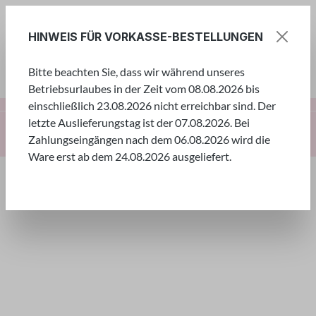
Zum Hauptinhalt springen
HINWEIS FÜR VORKASSE-BESTELLUNGEN
Bitte beachten Sie, dass wir während unseres
Ware
Betriebsurlaubes in der Zeit vom 08.08.2026 bis
einschließlich 23.08.2026 nicht erreichbar sind. Der
letzte Auslieferungstag ist der 07.08.2026. Bei
Rund um die Schule
Schultütenrohlinge
Zahlungseingängen nach dem 06.08.2026 wird die
Karton rund geblebt
Ware erst ab dem 24.08.2026 ausgeliefert.
Rund um die Schule
Entdecken Sie hier unsere Bastelsets und viele Artikel rund
um die Schule. Stöbern Sie in den verschiedenen Kategorien
zu den Themen Schultüten, Geschwistertüten,
Kreativkartons, Schreibtischboxen, Stundenplänen uvm.