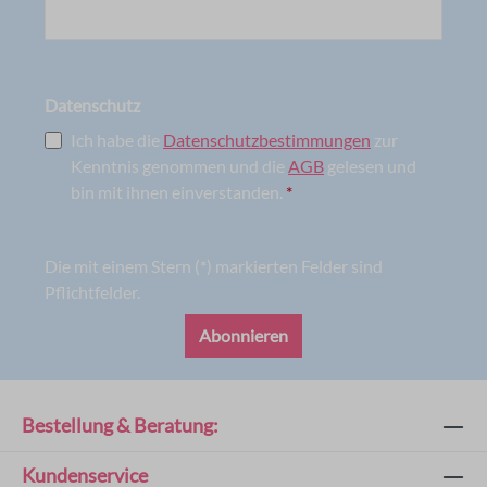
Datenschutz
Ich habe die
Datenschutzbestimmungen
zur
Kenntnis genommen und die
AGB
gelesen und
bin mit ihnen einverstanden.
*
Die mit einem Stern (*) markierten Felder sind
Pflichtfelder.
Abonnieren
Bestellung & Beratung:
Kundenservice