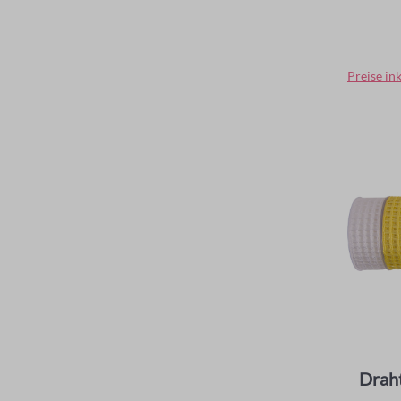
Regulär
Preise in
Drah