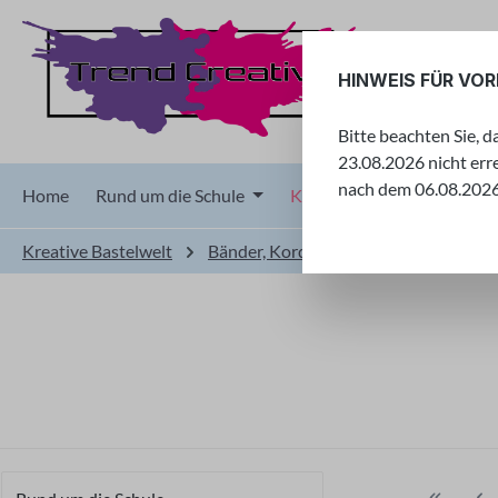
 Hauptinhalt springen
Zur Suche springen
Zur Hauptnavigation springen
HINWEIS FÜR VO
Bitte beachten Sie, 
23.08.2026 nicht err
nach dem 06.08.2026 
Home
Rund um die Schule
Kreative Bastelwelt
F
Kreative Bastelwelt
Bänder, Kordeln & Tüll
Drahtbänd
Kreative Bastelwelt
Willkommen in unserer kreativen Bastelwelt! Hier find