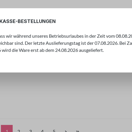
RKASSE-BESTELLUNGEN
dass wir während unseres Betriebsurlaubes in der Zeit vom 08.08.20
eichbar sind. Der letzte Auslieferungstag ist der 07.08.2026. Bei 
wird die Ware erst ab dem 24.08.2026 ausgeliefert.
arbenwelt
Spiele & Geschenkewelt
Sale%
Angebo
er
en Sie eine große Auswahl an Bastelartikeln, um Ihrer Kr
Seite
Seite
Seite
Seite
Seite
1
2
3
4
5