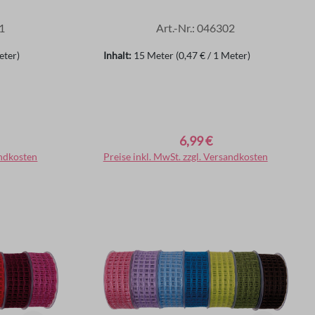
1
Art.-Nr.: 046302
eter)
Inhalt:
15 Meter
(0,47 € / 1 Meter)
6,99 €
Regulärer Preis:
andkosten
rb
Preise inkl. MwSt. zzgl. Versandkosten
In den Warenkorb