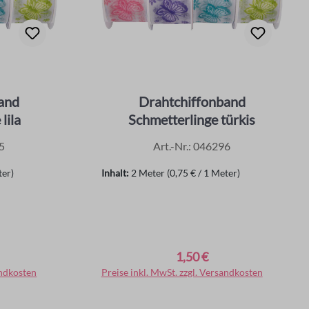
and
Drahtchiffonband
lila
Schmetterlinge türkis
5
Art.-Nr.: 046296
ter)
Inhalt:
2 Meter
(0,75 € / 1 Meter)
1,50 €
Regulärer Preis:
andkosten
rb
Preise inkl. MwSt. zzgl. Versandkosten
In den Warenkorb