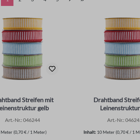
htband Streifen mit
Drahtband Streif
einenstruktur gelb
Leinenstruktur
Art.-Nr.: 046244
Art.-Nr.: 04624
 Meter
(0,70 € / 1 Meter)
Inhalt:
10 Meter
(0,70 € / 1 M