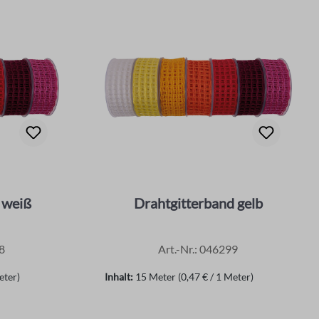
 weiß
Drahtgitterband gelb
8
Art.-Nr.: 046299
eter)
Inhalt:
15 Meter
(0,47 € / 1 Meter)