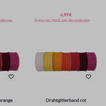
6,99 €
Regulärer Preis:
andkosten
rb
Preise inkl. MwSt. zzgl. Versandkosten
In den Warenkorb
orange
Drahtgitterband rot