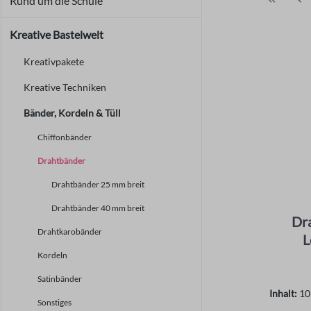
Rund um die Schule
Kreative Bastelwelt
Kreativpakete
Kreative Techniken
Bänder, Kordeln & Tüll
Chiffonbänder
Drahtbänder
Drahtbänder 25 mm breit
Drahtbänder 40 mm breit
Dra
Drahtkarobänder
L
Kordeln
Satinbänder
Inhalt:
10
Sonstiges