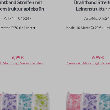
htband Streifen mit
Drahtband Streif
enstruktur apfelgrün
Leinenstruktur 
Art.-Nr.: 046247
Art.-Nr.: 04624
 Meter
(0,70 € / 1 Meter)
Inhalt:
10 Meter
(0,70 € / 1 M
6,99 €
6,99 €
er Preis:
Regulärer Preis:
kl. MwSt. zzgl. Versandkosten
In den Warenkorb
Preise inkl. MwSt. zzgl. Vers
In den Warenko