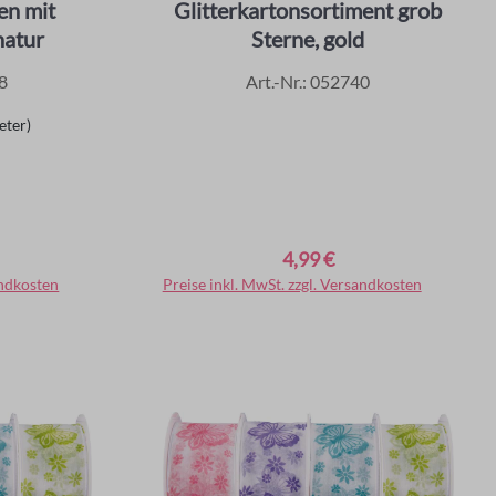
en mit
Glitterkartonsortiment grob
natur
Sterne, gold
8
Art.-Nr.: 052740
eter)
4,99 €
Regulärer Preis:
andkosten
rb
Preise inkl. MwSt. zzgl. Versandkosten
In den Warenkorb