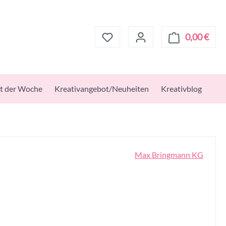
0,00 €
Ware
t der Woche
Kreativangebot/Neuheiten
Kreativblog
Max Bringmann KG
s: