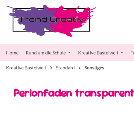
 Hauptinhalt springen
Zur Suche springen
Zur Hauptnavigation springen
Home
Rund um die Schule
Kreative Bastelwelt
F
Kreative Bastelwelt
Standard
Sonstiges
Perlonfaden transparent
Bildergalerie überspringen