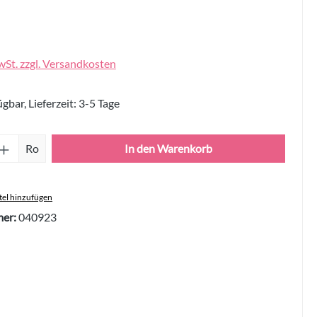
wSt. zzgl. Versandkosten
gbar, Lieferzeit: 3-5 Tage
Anzahl: Gib den gewünschten Wert ein oder 
Ro
In den Warenkorb
el hinzufügen
er:
040923