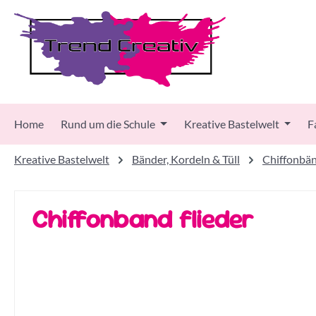
 Hauptinhalt springen
Zur Suche springen
Zur Hauptnavigation springen
Home
Rund um die Schule
Kreative Bastelwelt
F
Kreative Bastelwelt
Bänder, Kordeln & Tüll
Chiffonbä
Chiffonband flieder
Bildergalerie überspringen