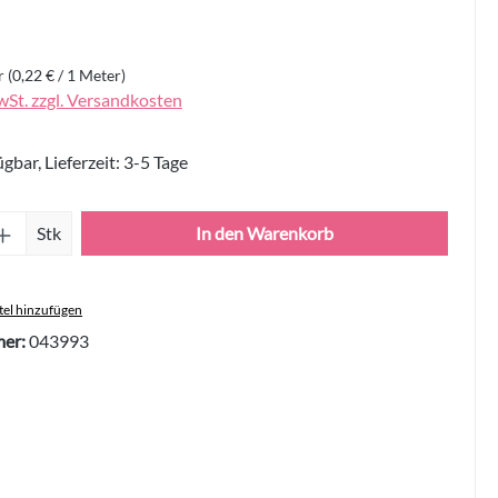
r
(0,22 € / 1 Meter)
wSt. zzgl. Versandkosten
gbar, Lieferzeit: 3-5 Tage
Anzahl: Gib den gewünschten Wert ein oder 
Stk
In den Warenkorb
el hinzufügen
er:
043993