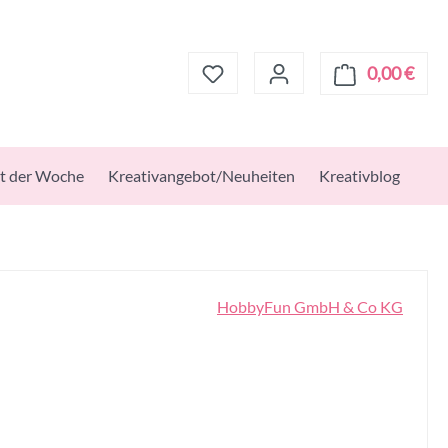
0,00 €
Ware
t der Woche
Kreativangebot/Neuheiten
Kreativblog
HobbyFun GmbH & Co KG
s: