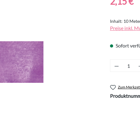
2,15 €
Inhalt:
10 Mete
Preise inkl. M
Sofort verfü
Produkt 
Zum Merkzett
Produktnumm