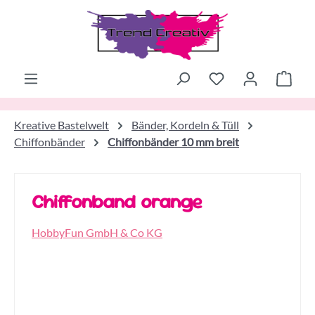
Zum Hauptinhalt springen
Ware
Kreative Bastelwelt
Bänder, Kordeln & Tüll
Chiffonbänder
Chiffonbänder 10 mm breit
Chiffonband orange
HobbyFun GmbH & Co KG
Bildergalerie überspringen