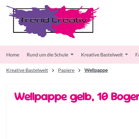
 Hauptinhalt springen
Zur Suche springen
Zur Hauptnavigation springen
Home
Rund um die Schule
Kreative Bastelwelt
F
Kreative Bastelwelt
Papiere
Wellpappe
Wellpappe gelb, 10 Boge
Bildergalerie überspringen