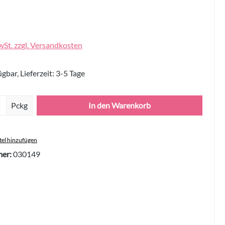
wSt. zzgl. Versandkosten
gbar, Lieferzeit: 3-5 Tage
Anzahl: Gib den gewünschten Wert ein oder 
Pckg
In den Warenkorb
el hinzufügen
er:
030149