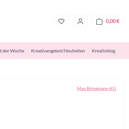
0,00 €
Ware
t der Woche
Kreativangebot/Neuheiten
Kreativblog
Max Bringmann KG
s: