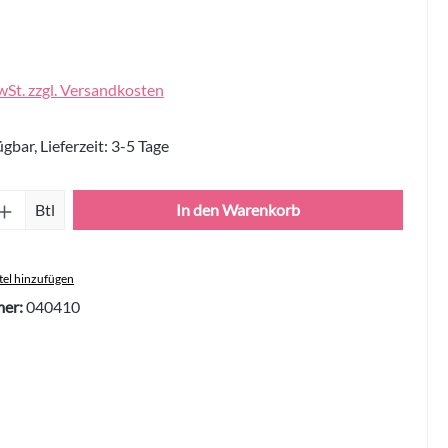
wSt. zzgl. Versandkosten
gbar, Lieferzeit: 3-5 Tage
Anzahl: Gib den gewünschten Wert ein oder 
Btl
In den Warenkorb
el hinzufügen
er:
040410