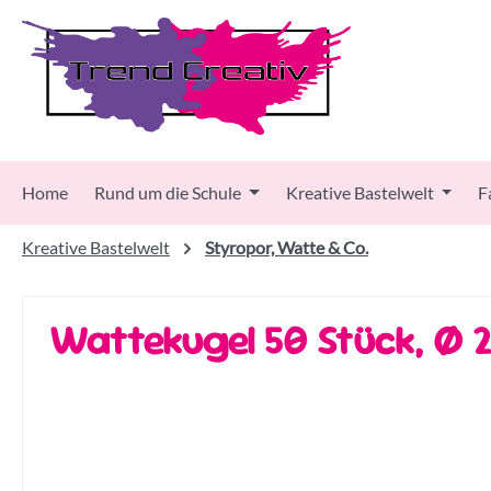
 Hauptinhalt springen
Zur Suche springen
Zur Hauptnavigation springen
Home
Rund um die Schule
Kreative Bastelwelt
F
Kreative Bastelwelt
Styropor, Watte & Co.
Wattekugel 50 Stück, Ø 
Bildergalerie überspringen