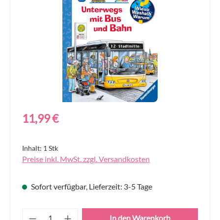
Regulärer Preis:
11,99 €
Inhalt:
1 Stk
Preise inkl. MwSt. zzgl. Versandkosten
Sofort verfügbar, Lieferzeit: 3-5 Tage
Produkt Anzahl: Gib den gewünschten Wert
In den Warenkorb