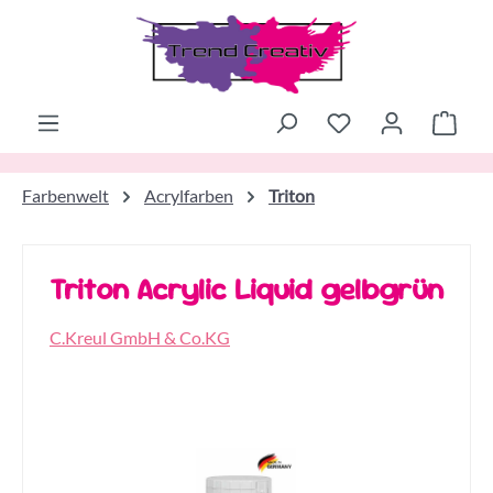
Zum Hauptinhalt springen
Ware
Farbenwelt
Acrylfarben
Triton
Triton Acrylic Liquid gelbgrün
C.Kreul GmbH & Co.KG
Bildergalerie überspringen