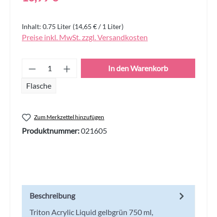
Inhalt:
0.75 Liter
(14,65 € / 1 Liter)
Preise inkl. MwSt. zzgl. Versandkosten
Produkt Anzahl: Gib den gewünschten Wert
In den Warenkorb
Flasche
Zum Merkzettel hinzufügen
Produktnummer:
021605
Beschreibung
Triton Acrylic Liquid gelbgrün 750 ml,