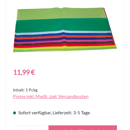
Bildergalerie überspringen
Regulärer Preis:
11,99 €
Inhalt:
1 Pckg
Preise inkl. MwSt. zzgl. Versandkosten
Sofort verfügbar, Lieferzeit: 3-5 Tage
Produkt Anzahl: Gib den gewünschten Wert