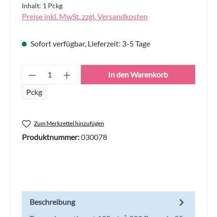
Inhalt:
1 Pckg
Preise inkl. MwSt. zzgl. Versandkosten
Sofort verfügbar, Lieferzeit: 3-5 Tage
Produkt Anzahl: Gib den gewünschten Wert
In den Warenkorb
Pckg
Zum Merkzettel hinzufügen
Produktnummer:
030078
Beschreibung