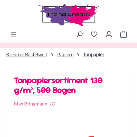
Zum Hauptinhalt springen
Ware
Kreative Bastelwelt
Papiere
Tonpapier
Tonpapiersortiment 130
g/m², 500 Bogen
Max Bringmann KG