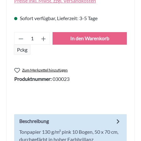
Preise inkl. MwSt. zzgl. Versandkosten
Sofort verfügbar, Lieferzeit: 3-5 Tage
Produkt Anzahl: Gib den gewünschten Wert
In den Warenkorb
Pckg
Zum Merkzettel hinzufügen
Produktnummer:
030023
Beschreibung
Tonpapier 130 g/m² pink 10 Bogen, 50 x 70 cm,
durchgefärbt in hoher Farbbrillanz