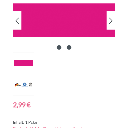
Regulärer Preis:
2,99 €
Inhalt:
1 Pckg