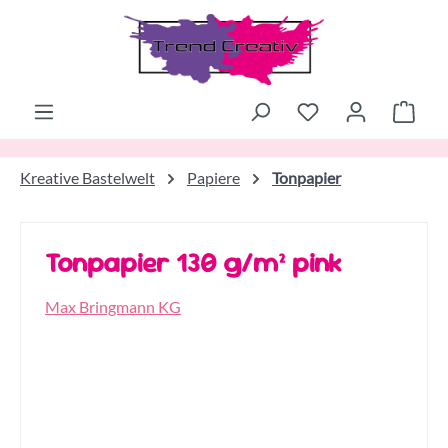
Zum Hauptinhalt springen
Ware
Kreative Bastelwelt
Papiere
Tonpapier
Tonpapier 130 g/m² pink
Max Bringmann KG
Bildergalerie überspringen