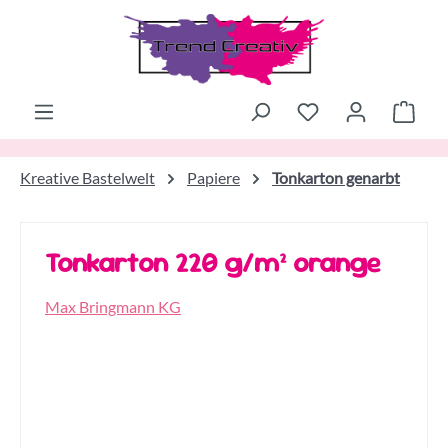
Zum Hauptinhalt springen
Ware
Kreative Bastelwelt
Papiere
Tonkarton genarbt
Tonkarton 220 g/m² orange
Max Bringmann KG
Bildergalerie überspringen