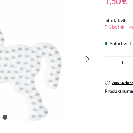
1,50 €
Inhalt:
1 Stk
Preise inkl. M
Sofort verfü
Produkt 
Zum Merkzett
Produktnumm