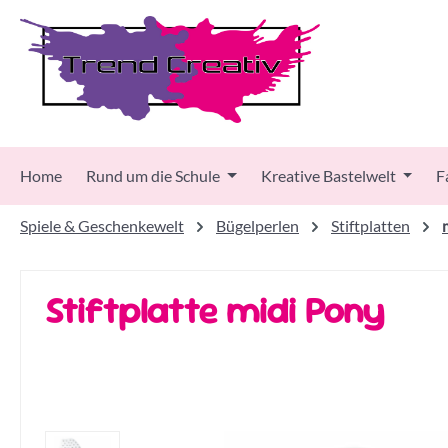
 Hauptinhalt springen
Zur Suche springen
Zur Hauptnavigation springen
Home
Rund um die Schule
Kreative Bastelwelt
F
Spiele & Geschenkewelt
Bügelperlen
Stiftplatten
Stiftplatte midi Pony
Bildergalerie überspringen