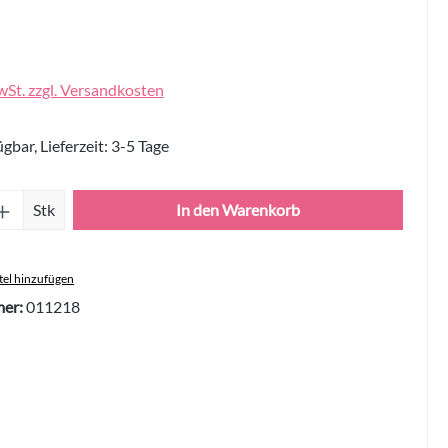
wSt. zzgl. Versandkosten
gbar, Lieferzeit: 3-5 Tage
Anzahl: Gib den gewünschten Wert ein oder 
Stk
In den Warenkorb
el hinzufügen
er:
011218