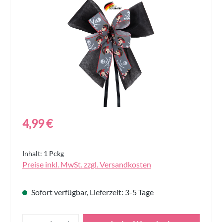
Bildergalerie überspringen
Regulärer Preis:
4,99 €
Inhalt:
1 Pckg
Preise inkl. MwSt. zzgl. Versandkosten
Sofort verfügbar, Lieferzeit: 3-5 Tage
Produkt Anzahl: Gib den gewünschten Wert