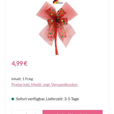
Bildergalerie überspringen
Regulärer Preis:
4,99 €
Inhalt:
1 Pckg
Preise inkl. MwSt. zzgl. Versandkosten
Sofort verfügbar, Lieferzeit: 3-5 Tage
Produkt Anzahl: Gib den gewünschten Wert