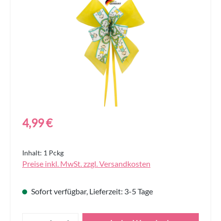
Bildergalerie überspringen
Regulärer Preis:
4,99 €
Inhalt:
1 Pckg
Preise inkl. MwSt. zzgl. Versandkosten
Sofort verfügbar, Lieferzeit: 3-5 Tage
Produkt Anzahl: Gib den gewünschten Wert