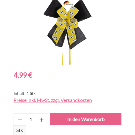
Bildergalerie überspringen
Regulärer Preis:
4,99 €
Inhalt:
1 Stk
Preise inkl. MwSt. zzgl. Versandkosten
Produkt Anzahl: Gib den gewünschten Wert
In den Warenkorb
Stk