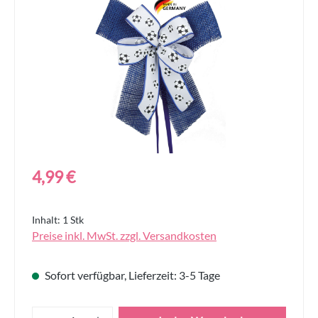
Bildergalerie überspringen
Regulärer Preis:
4,99 €
Inhalt:
1 Stk
Preise inkl. MwSt. zzgl. Versandkosten
Sofort verfügbar, Lieferzeit: 3-5 Tage
Produkt Anzahl: Gib den gewünschten Wert