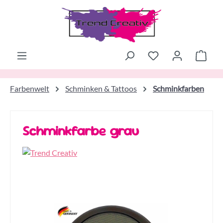
Zum Hauptinhalt springen
Ware
Farbenwelt
Schminken & Tattoos
Schminkfarben
Schminkfarbe grau
Bildergalerie überspringen