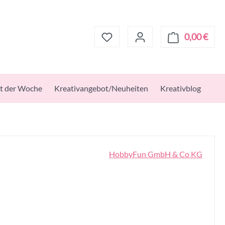
0,00 €
Ware
t der Woche
Kreativangebot/Neuheiten
Kreativblog
HobbyFun GmbH & Co KG
s: