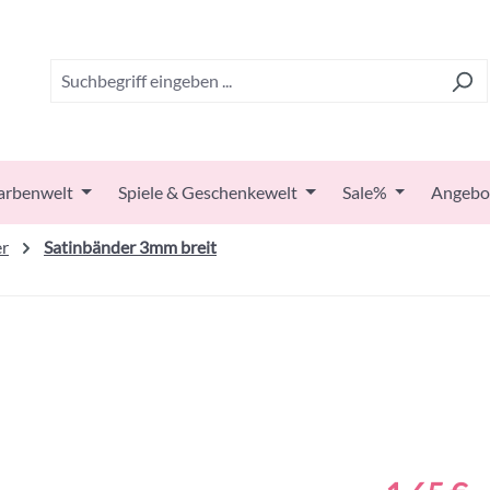
arbenwelt
Spiele & Geschenkewelt
Sale%
Angebo
er
Satinbänder 3mm breit
Regulärer Prei