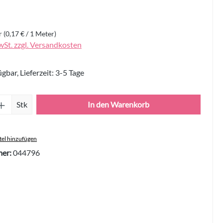
r
(0,17 € / 1 Meter)
wSt. zzgl. Versandkosten
gbar, Lieferzeit: 3-5 Tage
Anzahl: Gib den gewünschten Wert ein oder 
Stk
In den Warenkorb
el hinzufügen
er:
044796