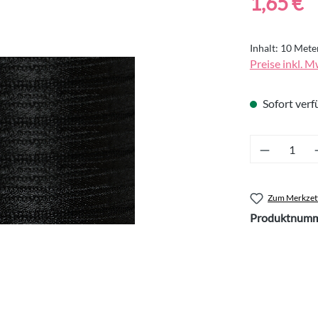
1,65 €
Inhalt:
10 Mete
Preise inkl. M
Sofort verfü
Produkt 
Zum Merkzett
Produktnumm