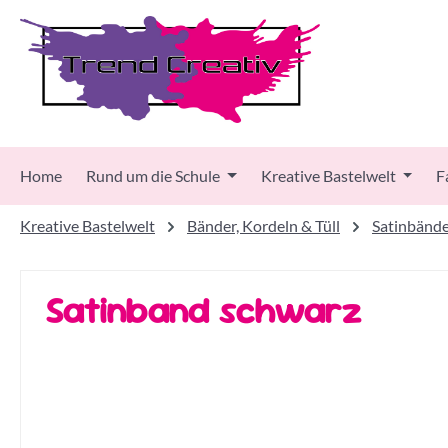
 Hauptinhalt springen
Zur Suche springen
Zur Hauptnavigation springen
Home
Rund um die Schule
Kreative Bastelwelt
F
Kreative Bastelwelt
Bänder, Kordeln & Tüll
Satinbänd
Satinband schwarz
Bildergalerie überspringen