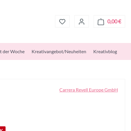
0,00 €
Ware
t der Woche
Kreativangebot/Neuheiten
Kreativblog
Carrera Revell Europe GmbH
: