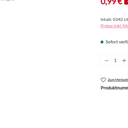
0,99 €
Inhalt:
0.042 Li
Preise inkl. M
Sofort verfü
Produkt 
Zum Merkzett
Produktnumm