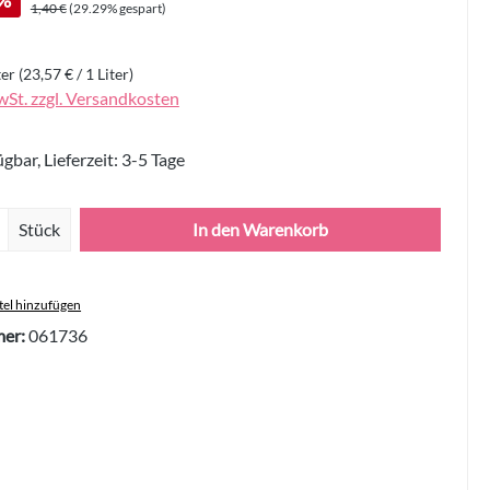
%
Regulärer Preis:
1,40 €
(29.29% gespart)
ter
(23,57 € / 1 Liter)
wSt. zzgl. Versandkosten
gbar, Lieferzeit: 3-5 Tage
Anzahl: Gib den gewünschten Wert ein oder 
Stück
In den Warenkorb
el hinzufügen
er:
061736