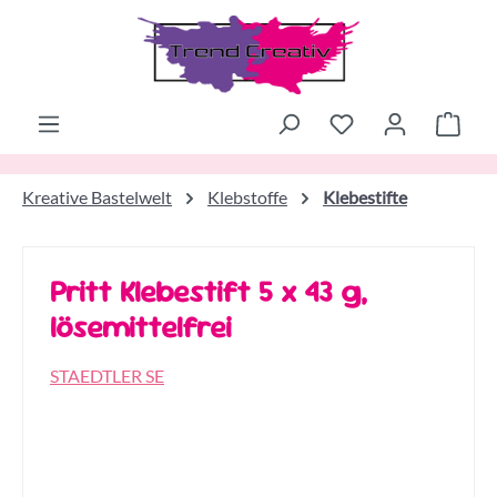
Zum Hauptinhalt springen
Ware
Kreative Bastelwelt
Klebstoffe
Klebestifte
Pritt Klebestift 5 x 43 g,
lösemittelfrei
STAEDTLER SE