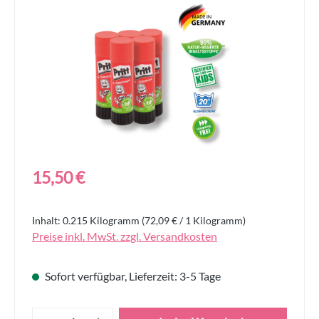
Bildergalerie überspringen
Regulärer Preis:
15,50 €
Inhalt:
0.215 Kilogramm
(72,09 € / 1 Kilogramm)
Preise inkl. MwSt. zzgl. Versandkosten
Sofort verfügbar, Lieferzeit: 3-5 Tage
Produkt Anzahl: Gib den gewünschten Wert