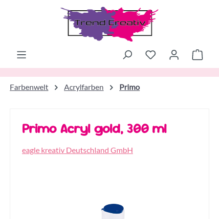
Zum Hauptinhalt springen
Ware
Farbenwelt
Acrylfarben
Primo
Primo Acryl gold, 300 ml
eagle kreativ Deutschland GmbH
Bildergalerie überspringen