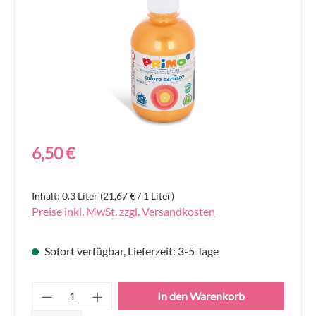
Regulärer Preis:
6,50 €
Inhalt:
0.3 Liter
(21,67 € / 1 Liter)
Preise inkl. MwSt. zzgl. Versandkosten
Sofort verfügbar, Lieferzeit: 3-5 Tage
Produkt Anzahl: Gib den gewünschten Wert
In den Warenkorb