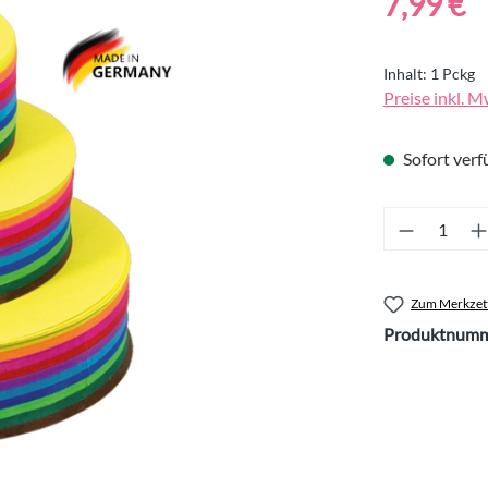
7,99 €
Inhalt:
1 Pckg
Preise inkl. M
Sofort verfü
Produkt 
Zum Merkzett
Produktnumm