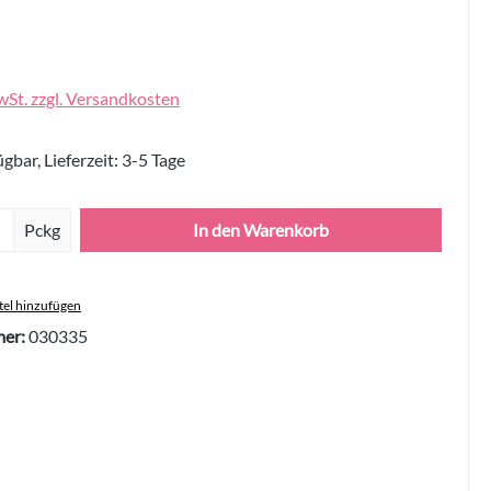
wSt. zzgl. Versandkosten
gbar, Lieferzeit: 3-5 Tage
Anzahl: Gib den gewünschten Wert ein oder 
Pckg
In den Warenkorb
el hinzufügen
er:
030335