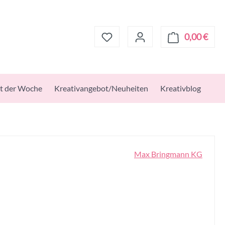
0,00 €
Ware
t der Woche
Kreativangebot/Neuheiten
Kreativblog
Max Bringmann KG
s: