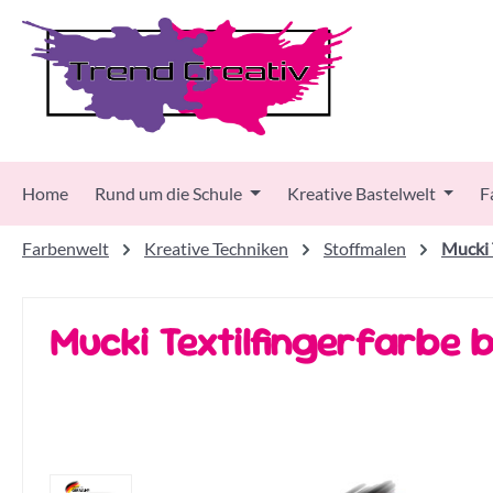
 Hauptinhalt springen
Zur Suche springen
Zur Hauptnavigation springen
Home
Rund um die Schule
Kreative Bastelwelt
F
Farbenwelt
Kreative Techniken
Stoffmalen
Mucki 
Mucki Textilfingerfarbe b
Bildergalerie überspringen