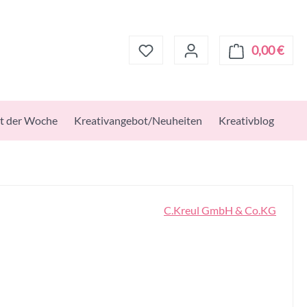
0,00 €
Ware
t der Woche
Kreativangebot/Neuheiten
Kreativblog
C.Kreul GmbH & Co.KG
s: