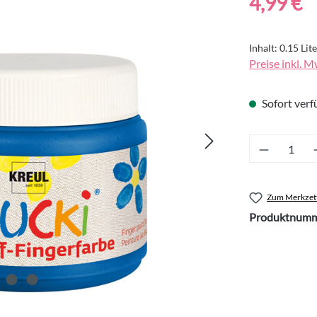
4,99 €
Inhalt:
0.15 Lit
Preise inkl. M
Sofort verfü
Produkt 
Zum Merkzett
Produktnumm