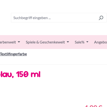
arbenwelt
Spiele & Geschenkewelt
Sale%
Angebo
Textilfingerfarbe
lau, 150 ml
Regulärer Prei