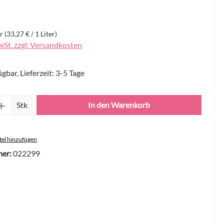
er
(33,27 € / 1 Liter)
wSt. zzgl. Versandkosten
gbar, Lieferzeit: 3-5 Tage
Anzahl: Gib den gewünschten Wert ein oder 
Stk
In den Warenkorb
el hinzufügen
er:
022299