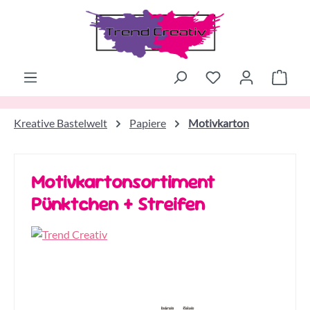
Zum Hauptinhalt springen
Ware
Kreative Bastelwelt
Papiere
Motivkarton
Motivkartonsortiment
Pünktchen + Streifen