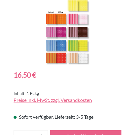
Bildergalerie überspringen
Regulärer Preis:
16,50 €
Inhalt:
1 Pckg
Preise inkl. MwSt. zzgl. Versandkosten
Sofort verfügbar, Lieferzeit: 3-5 Tage
Produkt Anzahl: Gib den gewünschten Wert