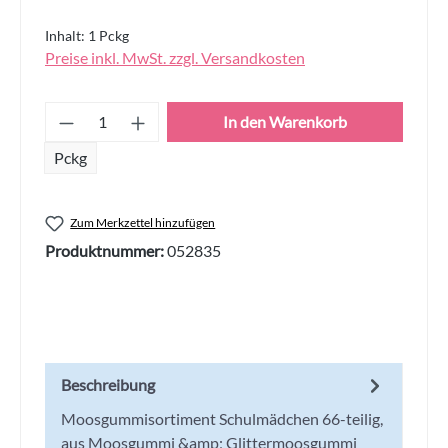
Inhalt:
1 Pckg
Preise inkl. MwSt. zzgl. Versandkosten
Produkt Anzahl: Gib den gewünschten Wert
In den Warenkorb
Pckg
Zum Merkzettel hinzufügen
Produktnummer:
052835
Beschreibung
Moosgummisortiment Schulmädchen 66-teilig,
aus Moosgummi &amp; Glittermoosgummi