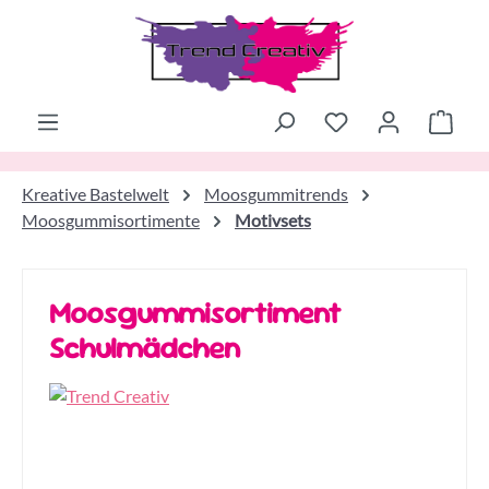
Zum Hauptinhalt springen
Ware
Kreative Bastelwelt
Moosgummitrends
Moosgummisortimente
Motivsets
Moosgummisortiment
Schulmädchen