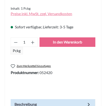
Inhalt:
1 Pckg
Preise inkl. MwSt. zzgl. Versandkosten
Sofort verfügbar, Lieferzeit: 3-5 Tage
Produkt Anzahl: Gib den gewünschten Wert
In den Warenkorb
Pckg
Zum Merkzettel hinzufügen
Produktnummer:
052420
Beschreibung