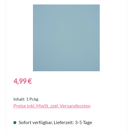
Bildergalerie überspringen
Regulärer Preis:
4,99 €
Inhalt:
1 Pckg
Preise inkl. MwSt. zzgl. Versandkosten
Sofort verfügbar, Lieferzeit: 3-5 Tage