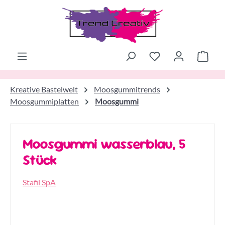
Zum Hauptinhalt springen
Ware
Kreative Bastelwelt
Moosgummitrends
Moosgummiplatten
Moosgummi
Moosgummi wasserblau, 5
Stück
Stafil SpA