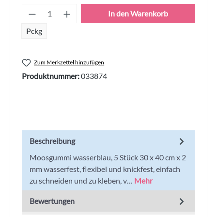
Produkt Anzahl: Gib den gewünschten Wert
In den Warenkorb
Pckg
Zum Merkzettel hinzufügen
Produktnummer:
033874
Beschreibung
Moosgummi wasserblau, 5 Stück 30 x 40 cm x 2
mm wasserfest, flexibel und knickfest, einfach
zu schneiden und zu kleben, v…
Mehr
Bewertungen