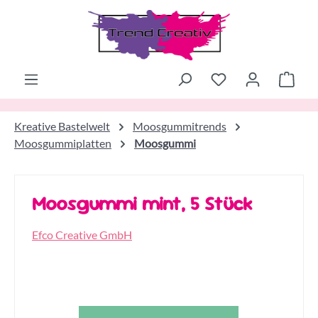
Zum Hauptinhalt springen
Ware
Kreative Bastelwelt
Moosgummitrends
Moosgummiplatten
Moosgummi
Moosgummi mint, 5 Stück
Efco Creative GmbH
Bildergalerie überspringen