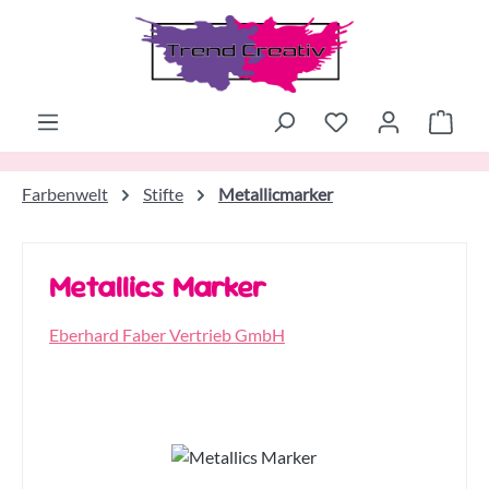
Zum Hauptinhalt springen
Ware
Farbenwelt
Stifte
Metallicmarker
Metallics Marker
Eberhard Faber Vertrieb GmbH
Bildergalerie überspringen