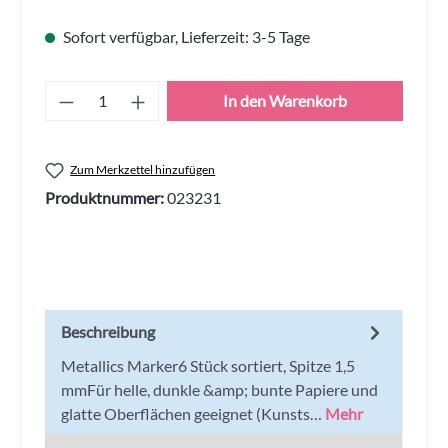
Sofort verfügbar, Lieferzeit: 3-5 Tage
Produkt Anzahl: Gib den gewünschten Wert
In den Warenkorb
Zum Merkzettel hinzufügen
Produktnummer:
023231
Beschreibung
Metallics Marker6 Stück sortiert, Spitze 1,5
mmFür helle, dunkle &amp; bunte Papiere und
glatte Oberflächen geeignet (Kunsts…
Mehr