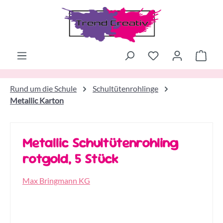
Zum Hauptinhalt springen
Ware
Rund um die Schule
Schultütenrohlinge
Metallic Karton
Metallic Schultütenrohling
rotgold, 5 Stück
Max Bringmann KG