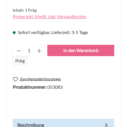
Inhalt:
1 Pckg
Preise inkl. MwSt. zzgl. Versandkosten
Sofort verfügbar, Lieferzeit: 3-5 Tage
Produkt Anzahl: Gib den gewünschten Wert
In den Warenkorb
Pckg
Zum Merkzettel hinzufügen
Produktnummer:
053083
Beschreibung