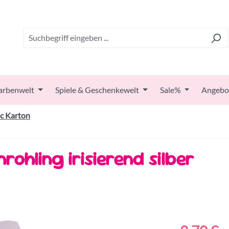
arbenwelt
Spiele & Geschenkewelt
Sale%
Angebo
ic Karton
rohling irisierend silber
Regulärer Prei