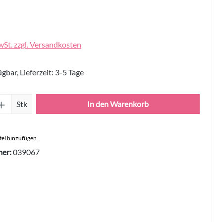
wSt. zzgl. Versandkosten
gbar, Lieferzeit: 3-5 Tage
Anzahl: Gib den gewünschten Wert ein oder 
Stk
In den Warenkorb
el hinzufügen
er:
039067