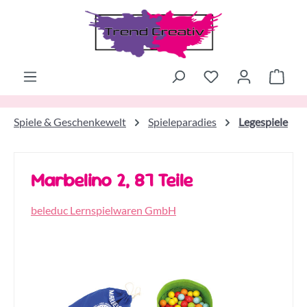
Zum Hauptinhalt springen
Ware
Spiele & Geschenkewelt
Spieleparadies
Legespiele
Marbelino 2, 87 Teile
beleduc Lernspielwaren GmbH
Bildergalerie überspringen