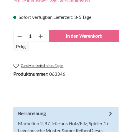
Preise inkl. MwSt. zzgl. Versandkosten
Sofort verfügbar, Lieferzeit: 3-5 Tage
Produkt Anzahl: Gib den gewünschten Wert
In den Warenkorb
Pckg
Zum Merkzettel hinzufügen
Produktnummer:
063346
Beschreibung
Marbelino 2, 87 Teile aus Holz/Filz, Spieler 1+
Lege logische Muster &amp; ReihenDieses