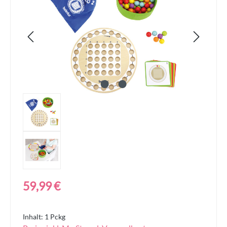
Regulärer Preis:
59,99 €
Inhalt:
1 Pckg