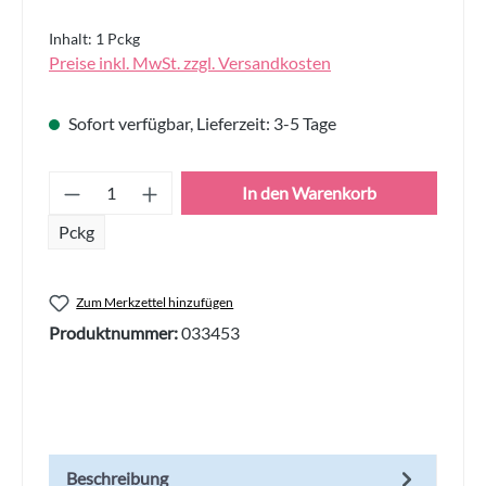
Inhalt:
1 Pckg
Preise inkl. MwSt. zzgl. Versandkosten
Sofort verfügbar, Lieferzeit: 3-5 Tage
Produkt Anzahl: Gib den gewünschten Wert
In den Warenkorb
Pckg
Zum Merkzettel hinzufügen
Produktnummer:
033453
Beschreibung