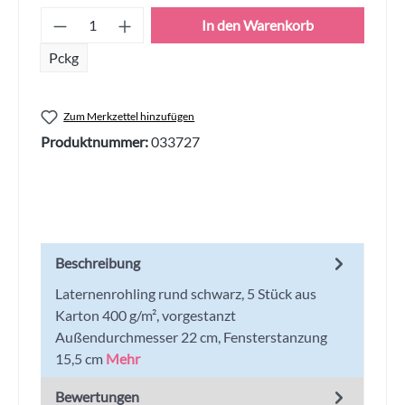
Produkt Anzahl: Gib den gewünschten Wert
In den Warenkorb
Pckg
Zum Merkzettel hinzufügen
Produktnummer:
033727
Beschreibung
Laternenrohling rund schwarz, 5 Stück aus
Karton 400 g/m², vorgestanzt
Außendurchmesser 22 cm, Fensterstanzung
15,5 cm
Mehr
Bewertungen