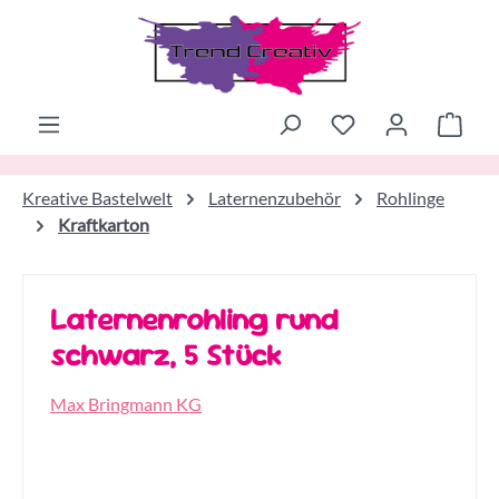
Zum Hauptinhalt springen
Ware
Kreative Bastelwelt
Laternenzubehör
Rohlinge
Kraftkarton
Laternenrohling rund
schwarz, 5 Stück
Max Bringmann KG