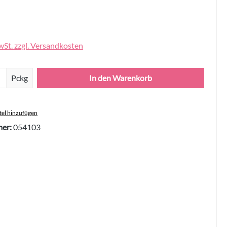
wSt. zzgl. Versandkosten
Anzahl: Gib den gewünschten Wert ein oder 
Pckg
In den Warenkorb
el hinzufügen
er:
054103