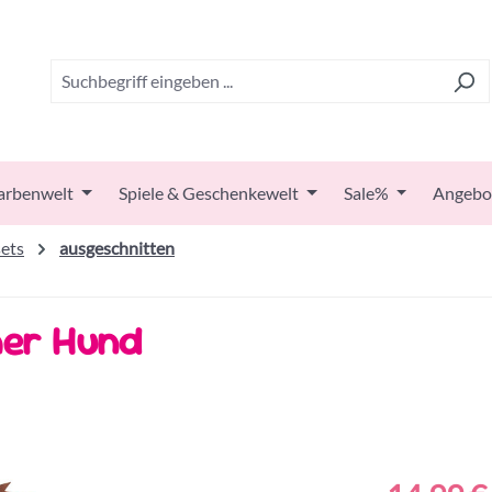
arbenwelt
Spiele & Geschenkewelt
Sale%
Angebo
ets
ausgeschnitten
mer Hund
Regulärer Prei