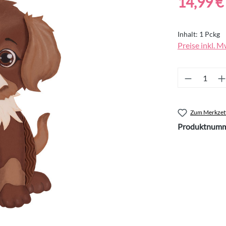
14,99 €
Inhalt:
1 Pckg
Preise inkl. M
Produkt 
Zum Merkzett
Produktnumm