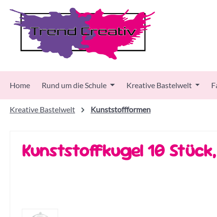
 Hauptinhalt springen
Zur Suche springen
Zur Hauptnavigation springen
Home
Rund um die Schule
Kreative Bastelwelt
F
Kreative Bastelwelt
Kunststoffformen
Kunststoffkugel 10 Stück
Bildergalerie überspringen