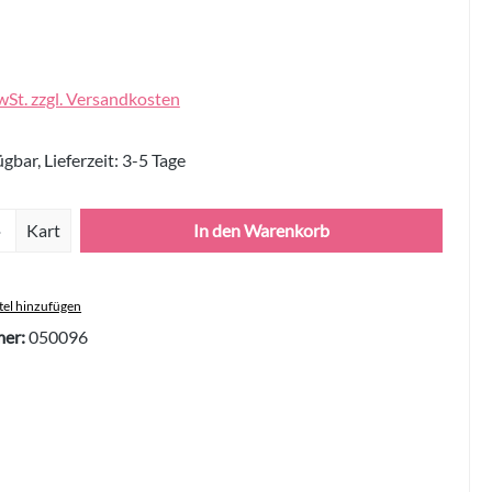
wSt. zzgl. Versandkosten
gbar, Lieferzeit: 3-5 Tage
Anzahl: Gib den gewünschten Wert ein oder 
Kart
In den Warenkorb
el hinzufügen
er:
050096