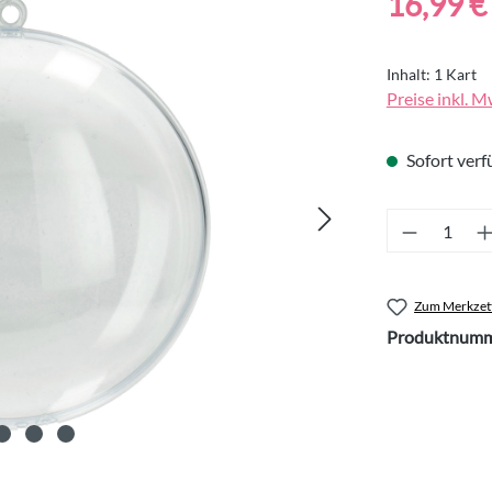
16,99 €
Inhalt:
1 Kart
Preise inkl. M
Sofort verfü
Produkt 
Zum Merkzett
Produktnumm