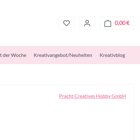
0,00 €
Ware
t der Woche
Kreativangebot/Neuheiten
Kreativblog
Pracht Creatives Hobby GmbH
s: