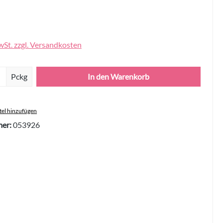
wSt. zzgl. Versandkosten
Anzahl: Gib den gewünschten Wert ein oder 
Pckg
In den Warenkorb
el hinzufügen
er:
053926