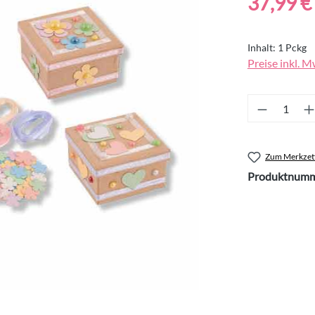
37,99 €
Inhalt:
1 Pckg
Preise inkl. M
Produkt 
Zum Merkzett
Produktnumm