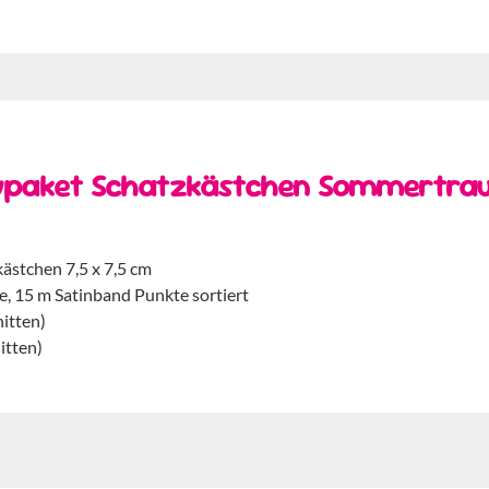
ivpaket Schatzkästchen Sommertra
ästchen 7,5 x 7,5 cm
e, 15 m Satinband Punkte sortiert
nitten)
itten)