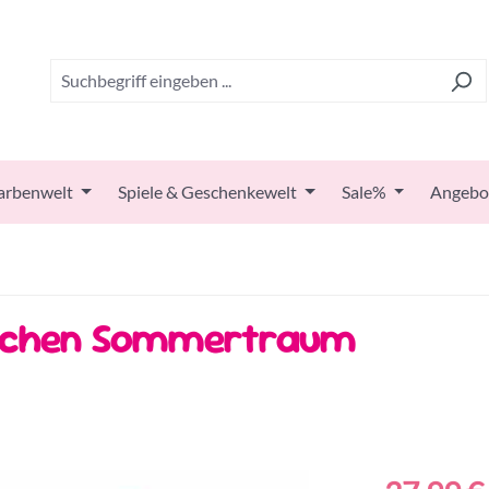
arbenwelt
Spiele & Geschenkewelt
Sale%
Angebo
stchen Sommertraum
Regulärer Prei